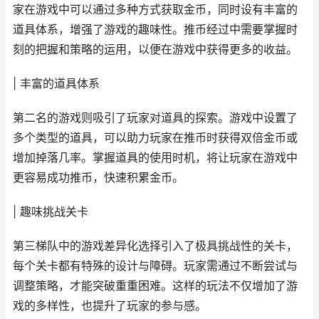
家在游戏中可以通过多种方式获取金币，同时设有丰富的
道具体系，增强了游戏的趣味性。推币经过中需要掌握时
刻的把握和策略的运用，以便在游戏中获得更多的收益。
| 丰富的道具体系
第二名的游戏则吸引了玩家对道具的探索。游戏中设置了
多个类型的道具，可以助力玩家在推币时获得双倍金币或
增加掉落几率。掌握道具的使用时机，将让玩家在游戏中
更容易成功推币，快速积累金币。
| 趣味挑战关卡
第三梯队中的游戏差异化选择引入了极具挑战性的关卡，
每个关卡都有特殊的设计与障碍。玩家需通过不断尝试与
调整策略，才能突破重重困难。这样的玩法不仅增加了游
戏的多样性，也提升了玩家的参与感。