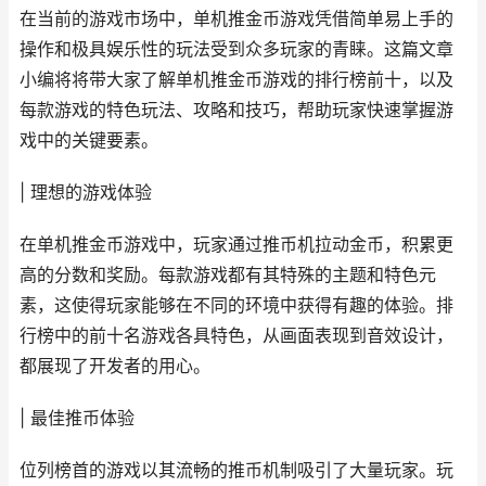
在当前的游戏市场中，单机推金币游戏凭借简单易上手的
操作和极具娱乐性的玩法受到众多玩家的青睐。这篇文章
小编将将带大家了解单机推金币游戏的排行榜前十，以及
每款游戏的特色玩法、攻略和技巧，帮助玩家快速掌握游
戏中的关键要素。
| 理想的游戏体验
在单机推金币游戏中，玩家通过推币机拉动金币，积累更
高的分数和奖励。每款游戏都有其特殊的主题和特色元
素，这使得玩家能够在不同的环境中获得有趣的体验。排
行榜中的前十名游戏各具特色，从画面表现到音效设计，
都展现了开发者的用心。
| 最佳推币体验
位列榜首的游戏以其流畅的推币机制吸引了大量玩家。玩