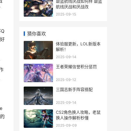
战
碧蓝航线厌战如何样 碧蓝
航线厌战和厌战改
可
2025-09-15
Q
猜你喜欢
好
体验服更新，LOL新版本
解析！
2025-09-14
对
王者荣耀信誉积分惩罚
作
值
2025-09-12
三国志新手阵容搭配
2025-09-14
e
CS2角色换人攻略，老鼠
戏的
换人操作解析秒懂
2025-09-09