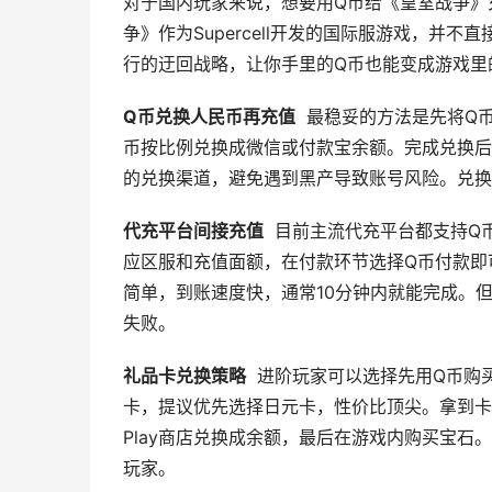
对于国内玩家来说，想要用Q币给《皇室战争》
争》作为Supercell开发的国际服游戏，并
行的迂回战略，让你手里的Q币也能变成游戏里
Q币兑换人民币再充值
最稳妥的方法是先将Q币
币按比例兑换成微信或付款宝余额。完成兑换后
的兑换渠道，避免遇到黑产导致账号风险。兑换
代充平台间接充值
目前主流代充平台都支持Q币付
应区服和充值面额，在付款环节选择Q币付款即
简单，到账速度快，通常10分钟内就能完成。
失败。
礼品卡兑换策略
进阶玩家可以选择先用Q币购买G
卡，提议优先选择日元卡，性价比顶尖。拿到卡密
Play商店兑换成余额，最后在游戏内购买宝
玩家。