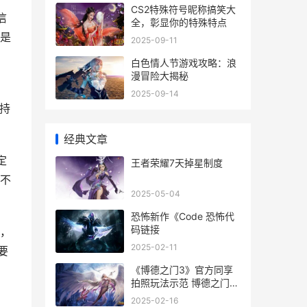
CS2特殊符号昵称搞笑大
信
全，彰显你的特殊特点
是
2025-09-11
白色情人节游戏攻略：浪
漫冒险大揭秘
2025-09-14
保持
经典文章
定
王者荣耀7天掉星制度
不
2025-05-04
恐怖新作《Code 恐怖代
码链接
，
2025-02-11
要
《博德之门3》官方同享
拍照玩法示范 博德之门3
职业推荐
2025-02-16