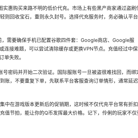
图实惠购买来路不明的低价代充。市场上有些黑产商家通过盗刷
轻则回收宝石，重则永久封号。选择代充服务时，务必确认平台
需要确保手机已配置谷歌四件套：Google商店、Google服
现闪退或连接难题，可以尝试清除缓存或更换VPN节点。充值经过中
致订单失败。
账号密码并开始二次验证。国际服账号一旦被盗很难找回，而绑
到账，不要重复下单，先联系平台客服查询订单情形，通常延迟
集中在游戏版本更新后的促销期，这时候不仅代充平台常有折扣
充值节拍，能让你的Q币发挥最大价格。记下，伶俐的玩家不仅