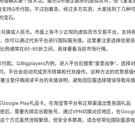
充值确实是个技术活。虽然Q币是企鹅系的虚拟货币，但《皇室
不直接支持Q币付款。不过别着急，经过多方实测，大家找到了几种
的宝石。
兑换成人民币。市面上有不少正规的虚拟货币交易平台，支持将
，你可以通过代充平台进行国际服充值。这里要注意选择信誉良
比例通常在85-95折之间，具体要看当前市场行情。
款。以Bigplayers为例，进入平台后搜索"皇室战争"，选择
可。平台会自动完成货币转换和代充操作。这种方法的优势是操
但要注意仔细阅读平台的充值说明，避免因区服选择错误导致充
oogle Play礼品卡。在淘宝等平台有正规渠道出售各国礼品
后，需要先绑定谷歌账号，通过VPN切换对应地区，在Googl
石。这个方式虽然流程繁琐，但安全系数高，适合经常玩国际服游