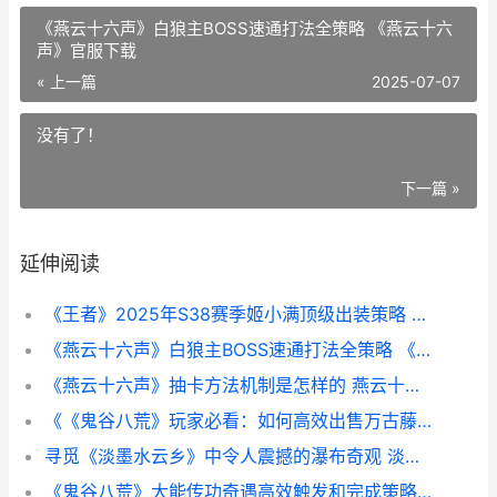
《燕云十六声》白狼主BOSS速通打法全策略 《燕云十六
声》官服下载
« 上一篇
2025-07-07
没有了！
下一篇 »
延伸阅读
《王者》2025年S38赛季姬小满顶级出装策略 王者荣耀s3什么时候结束
《燕云十六声》白狼主BOSS速通打法全策略 《燕云十六声》官服下载
《燕云十六声》抽卡方法机制是怎样的 燕云十六声射覆答案题库
《《鬼谷八荒》玩家必看：如何高效出售万古藤 鬼谷八荒四品灵果哪里获得
寻觅《淡墨水云乡》中令人震撼的瀑布奇观 淡淡的水墨
《鬼谷八荒》大能传功奇遇高效触发和完成策略 鬼谷八荒大蟹在哪