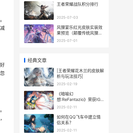
王者荣耀战队积分排行
2025-07-03
。
风狸宴乐红光皮肤实装效
减
果预览（颠覆传统风狸焕
发新生机）
2025-07-01
经典文章
好
|王者荣耀花木兰的皮肤解
忽
析与玩法技巧|
2025-02-19
《暗喻幻
想:ReFantazio》荣获IGN
年度完美RPG奖项 《暗喻
2025-02-11
。
幻想:ReFantazio》的主
要角色声优有哪些?
如何在QQ飞车中建立情
，
侣关系？
2025-02-11