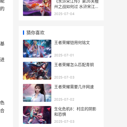
能
《水浒宋江传》第26关檀
州之战如何过 水浒宋江传
的
梦幻版攻略
2025-07-04
猜你喜欢
王者荣耀铠用何铭文
基
2025-07-01
进
王者荣耀怎么匹配青铜
2025-07-03
王者荣耀需要几许网速
2025-07-02
色
生化危机8：村庄的阴影
合
和恐惧
2025-07-03