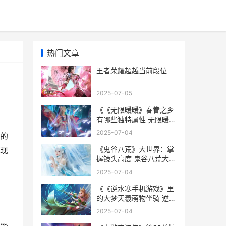
热门文章
王者荣耀超越当前段位
2025-07-05
《《无限暖暖》春眷之乡
有哪些独特属性 无限暖暖
找到全部石化小动物
2025-07-04
的
《鬼谷八荒》大世界：掌
现
握镜头高度 鬼谷八荒大能
传功触发条件
2025-07-04
《《逆水寒手机游戏》里
的大梦天羲萌物坐骑 逆水
寒手机账号怎么用密码登
2025-07-04
录