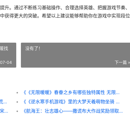
提升。通过不断练习基础操作、合理选择英雄、把握游戏节奏、
中获得更大的突破。希望以上建议能够帮助你在游戏中实现段位
暖找
没有了！
-07-04
下一篇 
《《无限暖暖》春眷之乡有哪些独特属性 无限暖暖找到全部石化小动物
《鬼谷八荒》大世界：掌握镜头高度 鬼谷八荒大能传功触发条件
《《逆水寒手机游戏》里的大梦天羲萌物坐骑 逆水寒手机账号怎么用密码登录
《水浒宋江传》第26关檀州之战如何过 水浒宋江传梦幻版攻略
《航海王：壮志雄心——撒谎布大作战奖励领取指导》 航海王壮志雄心兑换码