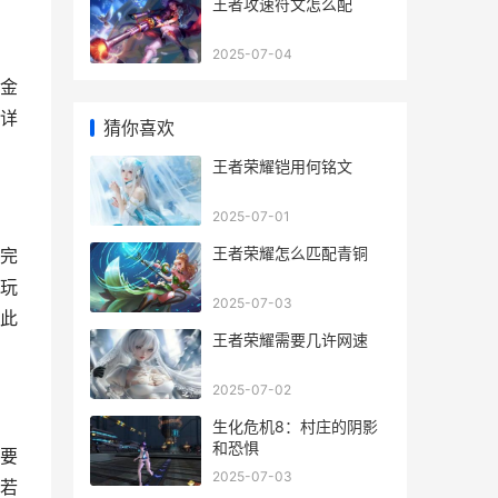
王者攻速符文怎么配
2025-07-04
金
详
猜你喜欢
王者荣耀铠用何铭文
2025-07-01
王者荣耀怎么匹配青铜
完
玩
2025-07-03
此
王者荣耀需要几许网速
2025-07-02
生化危机8：村庄的阴影
和恐惧
要
2025-07-03
若