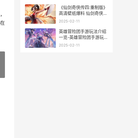
《仙剑奇侠传四:重制版》
高清壁纸爆料 仙剑奇侠传
，
四攻略图文
2025-02-11
在
英雄冒险团手游玩法介绍
一览-英雄冒险团手游玩法
是什么 英雄冒险团手游
2025-02-11
0.1折
»