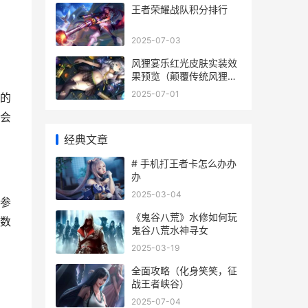
王者荣耀战队积分排行
2025-07-03
风狸宴乐红光皮肤实装效
果预览（颠覆传统风狸焕
发新生机）
2025-07-01
的
会
经典文章
# 手机打王者卡怎么办办
办
2025-03-04
参
《鬼谷八荒》水修如何玩
数
鬼谷八荒水神寻女
2025-03-19
全面攻略（化身笑笑，征
战王者峡谷）
2025-07-04