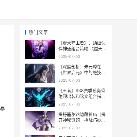
热门文章
《虚天守卫者》：顶级伙
伴神通组合策略 《虚天守
卫者》百度百科
2025-07-03
《深度剖析：朱元璋在
《世界启元》中的绝技和
策略》
2025-07-03
《王者》S38赛季孙尚香
绝顶出装和铭文组合指导
王者s38赛季皮肤
2025-07-03
暴
探秘塞尔达隐藏神庙（揭
开神秘谜题，挑战巧妙机
关）
2025-07-03