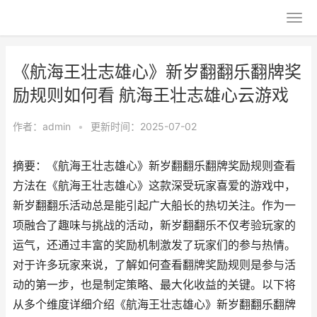
《航海王壮志雄心》新岁翻翻乐翻牌奖
励规则如何看 航海王壮志雄心云游戏
作者：
admin
•
更新时间：2025-07-02
摘要：《航海王壮志雄心》新岁翻翻乐翻牌奖励规则查看
方法在《航海王壮志雄心》这款深受玩家喜爱的游戏中，
新岁翻翻乐活动总是能引起广大船长的热切关注。作为一
项融合了趣味与挑战的活动，新岁翻翻乐不仅考验玩家的
运气，还通过丰富的奖励机制激发了玩家们的参与热情。
对于许多玩家来说，了解如何查看翻牌奖励规则是参与活
动的第一步，也是制定策略、最大化收益的关键。以下将
从多个维度详细介绍《航海王壮志雄心》新岁翻翻乐翻牌