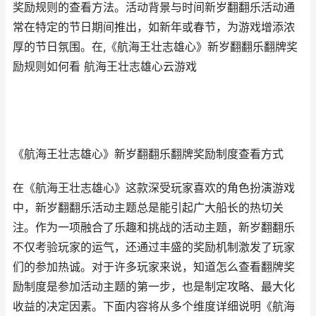
奖励规则的查看方法。活动背景与时间新岁翻翻乐活动通
常在特定的节日期间推出，如新年或春节，为游戏增添浓
厚的节日氛围。在,《航海王壮志雄心》新岁翻翻乐翻牌奖
励规则如何看 航海王壮志雄心云游戏
《航海王壮志雄心》新岁翻翻乐翻牌奖励制度查看方式
在《航海王壮志雄心》这款深受玩家喜欢的角色扮演游戏
中，新岁翻翻乐活动主题总是能引起广大船长的热切关
注。作为一项融合了乐趣和挑战的活动主题，新岁翻翻乐
不仅考验玩家的运气，还通过丰盛的奖励机制激发了玩家
们的参加热诚。对于许多玩家来说，知道怎么查看翻牌奖
励制度是参加活动主题的第一步，也是制定攻略、最大化
收益的决定因素。下面内容将从多个维度详细说明《航海