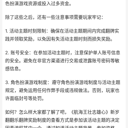
色扮演游戏资源或投入过多资金。
除了这些之后，还有一些注意事项需要玩家牢记：
1. 活动主题时刻限制：确保在活动主题期间内完成翻牌实
践并领取奖励，以免因有失活动主题时刻而损失奖励。
2. 账号安全：在参加活动主题时，注意保护单人账号信息
的安全。避免在非官方渠道进行交易或泄露账号密码等敏
感信息。
3. 角色扮演游戏制度：遵守角色扮演游戏制度与活动主题
规定，避免运用任何作弊手段或违规做法。否则，玩家也
许面临封号等处罚。
如何？怎么样大家都了解了吧，《航海王壮志雄心》新岁
翻翻乐翻牌奖励制度的查看方式是参加该活动主题的决定