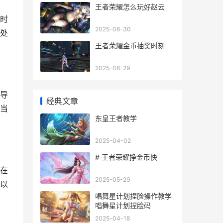
王者荣耀怎么玩好赵云
时
2025-06-30
处
王者荣耀金币抽奖时刻
2025-06-29
导
经典文章
当
东皇王者教学
2025-04-02
# 王者荣耀挣金币快
在
2025-05-29
以
唱舞星计划捏脸操作教学
唱舞星计划捏脸码
2025-04-18