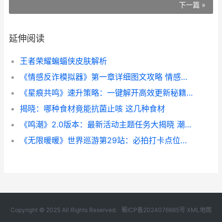
下一篇 »
延伸阅读
王者荣耀蝙蝠侠皮肤解析
《情感反诈模拟器》第一章详细图文攻略 情感反诈模拟器下载手机版
《星痕共鸣》速升策略：一键解开高效更新秘籍 星痕歌单
揭晓：哪种食材竟能抗菌止咳 这几种食材
《鸣潮》2.0版本：最新活动主题任务大揭晓 潮鸣楼盘
《无限暖暖》世界巡游第29站：必拍打卡点位置指导 暖暖无限钻石
Copyright © 2025 All Rights Reserved.
蜀ICP备2024076665号
XML地图