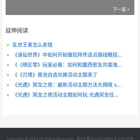
下一篇 »
延伸阅读
乱世王者怎么卖钱
《诛仙世界》中如何开始璇玑阵传送点路线概括 《诛仙世界》中文版下载
《《绝区零》玩家必看：如何和露西密友共度逸有意思的事情件 绝区零玩家人数
《《刃境》普池自选兑换活动主题来了
《光遇》冥龙之夜：最新活动主题方法大揭晓 sky光遇冥龙
《光遇》冥龙之夜活动主题如何玩 光遇冥龙任务怎么完成
Copyright © 2025 All Rights Reserved.
蜀ICP备2024076665号
XML地图