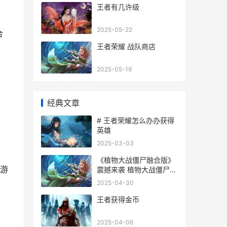
王者有几许级
2025-05-22
合
王者荣耀 战队商店
2025-05-19
经典文章
# 王者荣耀怎么办办获得
英雄
2025-03-03
《植物大战僵尸融合版》
游
震撼来袭 植物大战僵尸1
原版下载中文版
2025-04-30
王者获得金币
2025-04-06