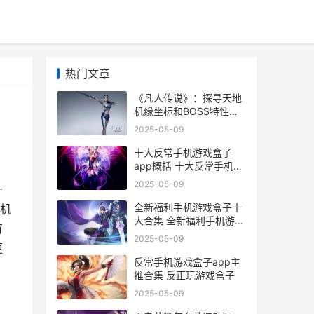
热门文章
《凡人传说》：探寻天地
机缘坐标和BOSS特性解
析 凡人传说淬体等级
2025-05-09
十大反常手机游戏盒子
app概括 十大反常手机游
戏排行榜
2025-05-09
一
全新福利手机游戏盒子十
机
大合集 全新福利手机游戏
有
有哪些
2025-05-09
更
反常手机游戏盒子app主
推合集 反正玩游戏盒子
2025-05-09