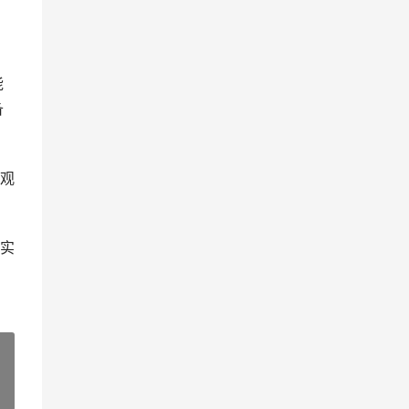
能
备
观
实
»