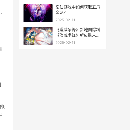
忘仙游戏中如何获取五爪
，
金龙？
2025-02-11
《漫威争锋》新地图爆料
《漫威争锋》新皮肤未被
批评
2025-02-11
拥
削
能
生