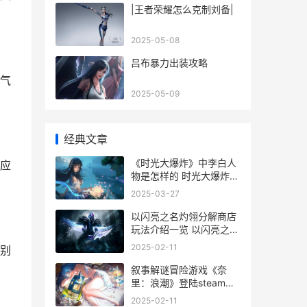
|王者荣耀怎么克制刘备|
2025-05-08
吕布暴力出装攻略
气
2025-05-09
经典文章
《时光大爆炸》中李白人
应
物是怎样的 时光大爆炸破
解版下载
2025-03-27
以闪亮之名灼翎分解商店
玩法介绍一览 以闪亮之名
灼翎魔咒特惠礼包多少钱
2025-02-11
别
叙事解谜冒险游戏《奈
里：浪潮》登陆steam平
台 冒险解谜类游戏排行
2025-02-11