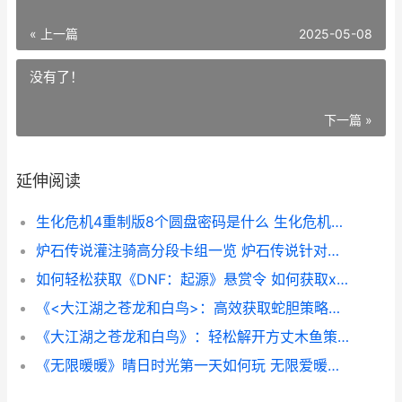
« 上一篇
2025-05-08
没有了！
下一篇 »
延伸阅读
生化危机4重制版8个圆盘密码是什么 生化危机4重制版解谜
炉石传说灌注骑高分段卡组一览 炉石传说针对骑士
如何轻松获取《DNF：起源》悬赏令 如何获取xdai
《<大江湖之苍龙和白鸟>：高效获取蛇胆策略》 大江湖系列小说
《大江湖之苍龙和白鸟》：轻松解开方丈木鱼策略 大江湖之苍龙与白鸟大青蚺
《无限暖暖》晴日时光第一天如何玩 无限爱暖有声小说