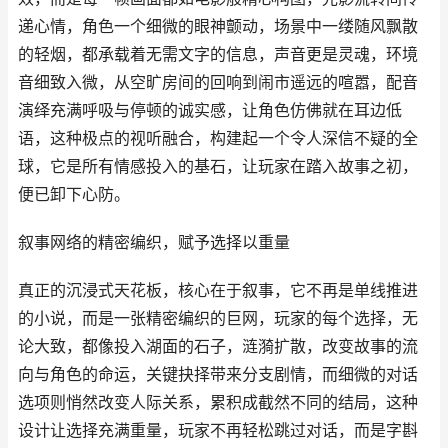
递心情，角色一个细微的眼神颤动，场景中一缕随风飘散
的轻烟，都承载着无需文字的信息，声音更是灵魂，环境
音细致入微，从空旷房间的回响到闹市遥远的喧嚣，配音
演绎充满呼吸与停顿的诚实感，让角色仿佛就在耳边低
语，这种极点的视听融合，构建起一个令人深信不疑的全
球，它是所有情感投入的基石，让玩家在踏入故事之初，
便已卸下心防。
叙事网络的精密编织，赋予选择以重量
真正的沉浸式天花板，核心在于叙事，它不再是单线推进
的小说，而是一张精密编织的巨网，玩家的每个选择，无
论大致，都像投入湖面的石子，涟漪扩散，改变故事的流
向与角色的命运，关键抉择带来分支剧情，而细微的对话
选项则悄然改变人际关系，累积成截然不同的结局，这种
设计让选择充满重量，玩家不再轻松跳过对话，而是字斟