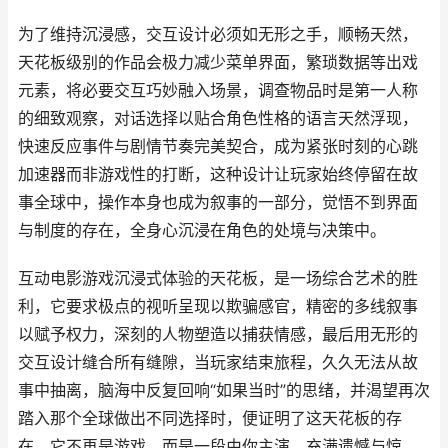
为了维持沉浸感，交互设计必须如无形之手，顺畅天然，
天花板级别的作品会极力减少菜单界面，繁琐数据等出戏
元素，将必要交互巧妙融入场景，调查物品时是第一人称
的细致观察，对话选择以贴合角色性格的语言天然浮现，
快速反应事件与剧情节奏完美契合，成为紧张时刻的心跳
加速器而非游戏性的打断，这种设计让玩家始终停留在故
事全球中，操作本身也成为叙事的一部分，觉悟不到界面
与制度的存在，全身心沉浸在角色的处境与决策中。
互动电影游戏沉浸式体验的天花板，是一场综合艺术的胜
利，它要求极点的视听呈现以欺骗感官，精密的多线叙事
以赋予权力，深刻的人物塑造以捕获情感，最后用无形的
交互设计缝合所有缝隙，当玩家结束旅程，久久无法从故
事中抽离，脑海中反复回响“如果当时”的思绪，并渴望再次
踏入那个全球做出不同选择时，便证明了这天花板的存
在，它不再是游戏，而是一段由你主演，充满遗憾与惊