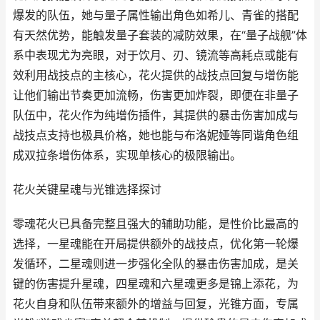
爆发的队伍，她与量子属性输出角色如希儿、青雀的搭配
有天然优势，能触发量子套装的减防效果，在“量子战舰”体
系中表现尤为亮眼，对于饮月、刃、镜流等高耗点或能有
效利用战技点的主核心，花火提供的战技点回复与增伤能
让他们输出节奏更加流畅，伤害更加炸裂，即便在非量子
队伍中，花火作为纯增伤插件，其提供的暴击伤害加成与
战技点支持也极具价格，她也能与布洛妮娅等同谐角色组
成双拉条增伤体系，实现单核心的极限输出。
花火关键星魂与光锥选择探讨
零魂花火已具备完整且强大的辅助功能，是性价比最高的
选择，一星魂能在开局提供额外的战技点，优化第一轮爆
发循环，二星魂则进一步强化全队的暴击伤害加成，是关
键的伤害提升星魂，四星魂和六星魂更多是锦上添花，为
花火自身和队伍带来额外的增益与回复，光锥方面，专属