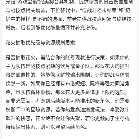
光锥“游戏尘寰”完美契合其机制，提供珍贵的暴击伤害加成
与战技点相关增益，下位替代中，“但战斗还未结束”和“记
忆中的模样”是不错的选择，前者提供战技点回复与终结技
增伤，后者则能优化能量循环并补充增伤。
花火抽取优先级与资源规划思索
是否抽取花火，需结合你的账号现状进行决策，如果你的
主力队伍是战技点紧缺的饮月或量子队，那么花火的提升
将是颠覆性的，她能彻底解放输出限制，让你的战斗体验
焕然一新，如果你已经拥有布洛妮娅、阮梅等强力同谐角
色，且队伍循环顺畅，那么花火更多是追求上限的选项，
而非必需品，考虑到后续版本可能推出的新角色，你需要
权衡手中的星琼资源，若你热爱高速爆发玩法，享受数字
飙升的快感，花火绝不会让你失望，若你更倾向于生存或
持续输出体系，则可以观望后续角色。