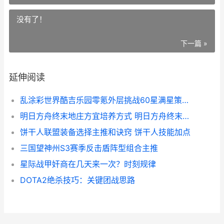
没有了！
下一篇 »
延伸阅读
乱涂彩世界酷吉乐园零氪外层挑战60星满星策略 乱涂乱画涂鸦位置
明日方舟终末地庄方宜培养方式 明日方舟终末地云游戏
饼干人联盟装备选择主推和诀窍 饼干人技能加点
三国望神州S3赛季反击盾阵型组合主推
星际战甲奸商在几天来一次？时刻规律
DOTA2绝杀技巧：关键团战思路