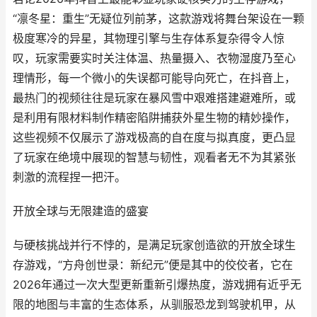
“凛冬星：重生”无疑位列前茅，这款游戏将舞台架设在一颗
极度寒冷的异星，其物理引擎与生存体系复杂得令人惊
叹，玩家需要实时关注体温、热量摄入、衣物湿度乃至心
理情形，每一个微小的失误都可能导向死亡，在抖音上，
最热门的视频往往是玩家在暴风雪中艰难搭建避难所，或
是利用有限材料制作精密陷阱捕获外星生物的精妙操作，
这些视频不仅展示了游戏极高的自在度与拟真度，更凸显
了玩家在绝境中展现的智慧与韧性，观看者无不为其紧张
刺激的流程捏一把汗。
开放全球与无限建造的盛宴
与硬核挑战并行不悖的，是满足玩家创造欲的开放全球生
存游戏，“方舟创世录：新纪元”便是其中的佼佼者，它在
2026年通过一次大型更新重新引爆热度，游戏拥有近乎无
限的地图与丰富的生态体系，从驯服恐龙到驾驶机甲，从