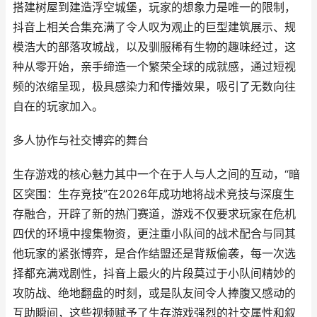
搭建树屋到建造浮空城堡，玩家的想象力是唯一的限制，
抖音上相关合集充满了令人叹为观止的巨型建筑展示、规
模浩大的部落攻城战，以及驯服稀有生物的趣味经过，这
种从零开始，亲手缔造一个繁荣全球的成就感，通过短视
频的浓缩呈现，极具感染力和传播效果，吸引了无数向往
自在的玩家加入。
多人协作与社交博弈的舞台
生存游戏的核心魅力其中一个在于人与人之间的互动，“暗
区突围：生存竞技”在2026年成功地将战术竞技与深度生
存融合，开辟了新的热门赛道，游戏不仅要求玩家在危机
四伏的环境中搜集物资，更注重小队间的战术配合与同其
他玩家的紧张博弈，是合作结盟还是背叛偷袭，每一次选
择都充满戏剧性，抖音上最火的片段莫过于小队间精妙的
攻防战、绝地翻盘的时刻，或是队友间令人捧腹又感动的
互助瞬间，这些视频赋予了生存游戏强烈的社交属性和叙