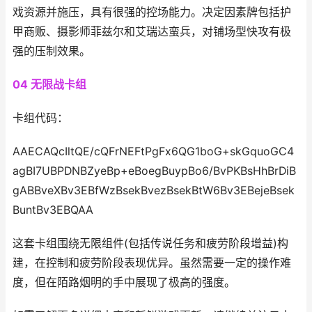
戏资源并施压，具有很强的控场能力。决定因素牌包括护
甲商贩、摄影师菲兹尔和艾瑞达蛮兵，对铺场型快攻有极
强的压制效果‌。
04 无限战卡组
卡组代码：
AAECAQcIltQE/cQFrNEFtPgFx6QG1boG+skGquoGC4
agBI7UBPDNBZyeBp+eBoegBuypBo6/BvPKBsHhBrDiB
gABBveXBv3EBfWzBsekBvezBsekBtW6Bv3EBejeBsek
BuntBv3EBQAA
这套卡组围绕无限组件(包括传说任务和疲劳阶段增益)构
建，在控制和疲劳阶段表现优异。虽然需要一定的操作难
度，但在陌路烟明的手中展现了极高的强度‌。