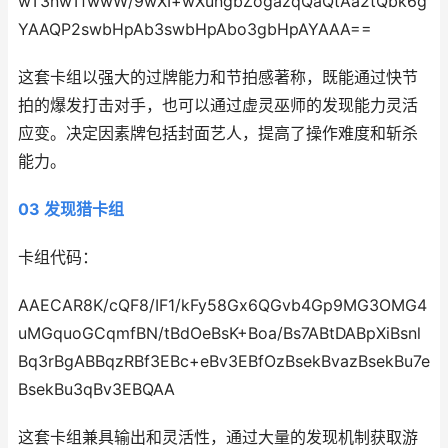
wT3nwTfwwW/9wXI+wXungbZogazqQaQtAa2tQbk6g
YAAQP2swbHpAb3swbHpAbo3gbHpAYAAA==
这套卡组以强大的过牌能力和节拍感著称，既能通过快节
拍的爆发打击对手，也可以通过虚灵巫师的发现能力灵活
应变。决定因素牌包括封面艺人，提高了操作难度和斩杀
能力‌。
03 发现猎卡组
卡组代码：
AAECAR8K/cQF8/IF1/kFy58Gx6QGvb4Gp9MG3OMG4
uMGquoGCqmfBN/tBdOeBsK+Boa/Bs7ABtDABpXiBsnl
Bq3rBgABBqzRBf3EBc+eBv3EBfOzBsekBvazBsekBu7e
BsekBu3qBv3EBQAA
这套卡组兼具输出和灵活性，通过大量的发现机制获取游