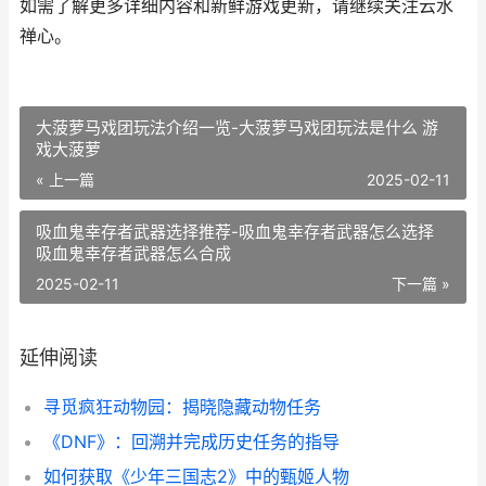
如需了解更多详细内容和新鲜游戏更新，请继续关注云水
禅心。
大菠萝马戏团玩法介绍一览-大菠萝马戏团玩法是什么 游
戏大菠萝
« 上一篇
2025-02-11
吸血鬼幸存者武器选择推荐-吸血鬼幸存者武器怎么选择
吸血鬼幸存者武器怎么合成
2025-02-11
下一篇 »
延伸阅读
寻觅疯狂动物园：揭晓隐藏动物任务
《DNF》：回溯并完成历史任务的指导
如何获取《少年三国志2》中的甄姬人物