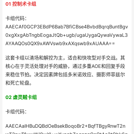
01 控制术卡组
卡组代码：
AAECAf0GCP3EBdP6Bab7BfiCBse4BvbdBqrqBuntBgv
0xgXxgAbTngbEogaJtQb+ugb/ugaUygaQywaVywaL3
AYAAQOs0QX9xAWVswb9xAXqswb9xAUAAA==
这套卡组以清场和解控为主，适合和快攻型对手交战。其
核心在于灵活处理对手的威胁，通过多重AOE和回复手段
来稳住节拍。决定因素牌包括多米诺效应、摄影师菲兹尔
和死亡轮盘‌。
02 虚灵贼卡组
卡组代码：
AAECAaIHBuDQBdOeBsekBoqoBr2+BqfTBgyRnwT2n