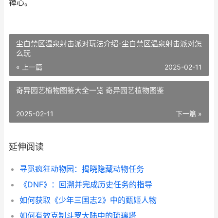
禅心。
尘白禁区温泉射击派对玩法介绍-尘白禁区温泉射击派对怎
么玩
« 上一篇
2025-02-11
奇异园艺植物图鉴大全一览 奇异园艺植物图鉴
2025-02-11
下一篇 »
延伸阅读
寻觅疯狂动物园：揭晓隐藏动物任务
《DNF》：回溯并完成历史任务的指导
如何获取《少年三国志2》中的甄姬人物
如何有效克制斗罗大陆中的琉璃塔