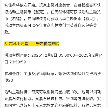
味佳肴将依次开始。玩家上缴对应美食，在饕餮盛宴可获
取活动主题货币【坚壳】，在天然珍馐可获取活动主题货
币【岩螺】，在海味佳肴可获取活动主题货币【彩贝】。
活动主题货币可以在年宴商店兑换创世英魂自选包等奖
励。
3. 超凡土元素——罡岩神威降临
活动主题时刻：2025年2月8日 05:00:00—2025年2月14
日 23:59:59
参和条件：主服及狩猎季玩家，等级达到41级且到巴塔沙
漠20
活动主题详情：每天可以消耗海星抽取10次，也可以消耗
元素石进行抽取。元素石通过礼包、签到等方法获取。奖
励内容包含超凡土元素宠物罡岩神威的羁绊、各种远古宠