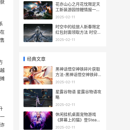
获
花亦山心之月花忱限定天
工新装游园惊鲤情报一览
花亦山心之月花尘
2025-02-11
系
时空中的绘旅人新春限定
在
红包封面领取方法 时空中
的绘旅人什么时候开服的
售
2025-02-11
经典文章
方
黑神话悟空神铁碎片获取
越
方法-黑神话悟空神铁碎片
摊
怎么获取 黑神话悟空神铁
2025-02-11
碎片在哪获得
星露谷物语 星露谷物语攻
略
2025-02-11
升
休闲挂机桌面宠物游戏
一
《屏幕上的猫》登Steam
诈
挂机休闲游戏推荐
2025-02-11