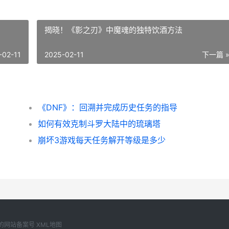
揭晓！《影之刃》中魔魂的独特饮酒方法
-02-11
2025-02-11
下一篇 
《DNF》：回溯并完成历史任务的指导
如何有效克制斗罗大陆中的琉璃塔
崩坏3游戏每天任务解开等级是多少
自己的网站备案号
XML地图