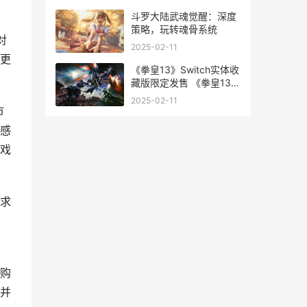
斗罗大陆武魂觉醒：深度
策略，玩转魂骨系统
对
2025-02-11
更
《拳皇13》Switch实体收
藏版限定发售 《拳皇13》
的里模式八神庵是夺回苍
2025-02-11
炎的吗
市
感
戏
求
购
并