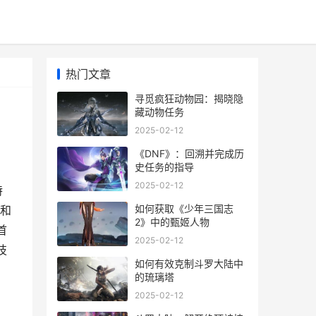
热门文章
寻觅疯狂动物园：揭晓隐
藏动物任务
2025-02-12
《DNF》：回溯并完成历
史任务的指导
2025-02-12
特
如何获取《少年三国志
和
2》中的甄姬人物
首
2025-02-12
技
如何有效克制斗罗大陆中
的琉璃塔
2025-02-12