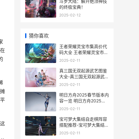
斗罗大陆：解开绝顶神技
的终极宝典！
2025-02-12
猜你喜欢
家
王者荣耀灵宝市集高价代
在
码大全 王者荣耀灵宝市集
怎么刷新
的
2025-02-11
真三国无双起源武艺图鉴
大全-真三国无双起源武艺
稀
怎么获取 真三国无双起源
2025-02-11
下载
摊
明日方舟2025春节版本内
平
容一览 明日方舟2025春
节兑换码
2025-02-11
宝可梦大集结自走棋阵容
这
搭配推荐-宝可梦大集结自
走棋阵容搭配是什么 宝可
2025-02-11
梦大集结自走棋怎么玩